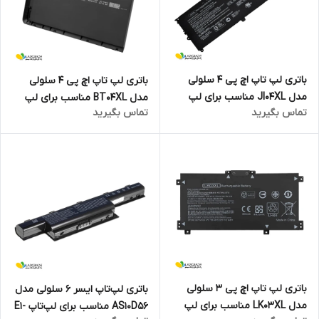
باتری لپ تاپ اچ پی 4 سلولی
باتری لپ تاپ اچ پی 4 سلولی
مدل JI04XL مناسب برای لپ
مدل BT04XL مناسب برای لپ
تماس بگیرید
تماس بگیرید
تاپ Elite X2 1012 G2
تاپ EliteBook Folio 9470
باتری لپ تاپ اچ پی 3 سلولی
باتری لپ‌تاپ ایسر 6 سلولی مدل
مدل LK03XL مناسب برای لپ
AS10D56 مناسب برای لپ‌تاپ E1-