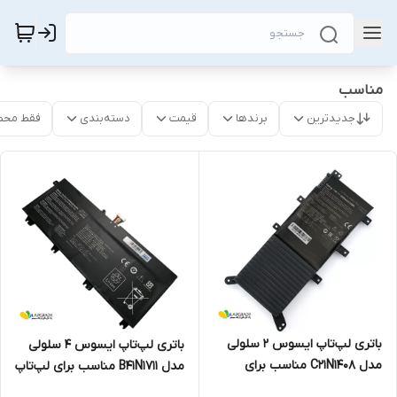
مناسب
جدیدترین
برندها
قیمت
دسته‌بندی
فقط محص
باتری لپ‌تاپ ایسوس 2 سلولی
باتری لپ‌تاپ ایسوس 4 سلولی
مدل C21N1408 مناسب برای
مدل B41N1711 مناسب برای لپ‌تاپ
لپ‌تاپ ASUS VivoBook V555
ASUS ROG Strix GL503