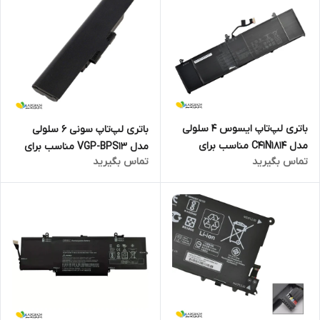
باتری لپ‌تاپ ایسوس 4 سلولی
باتری لپ‌تاپ سونی 6 سلولی
مدل C41N1814 مناسب برای
مدل VGP-BPS13 مناسب برای
تماس بگیرید
تماس بگیرید
لپ‌تاپ Asus ZenBook 15
لپ‌تاپ SONY VAIO VPCF
UX533