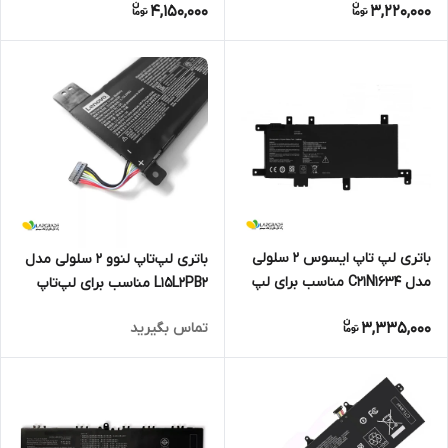
4,150,000
3,220,000
K555 X555
باتری لپ تاپ ایسوس 2 سلولی
باتری لپ‌تاپ لنوو 2 سلولی مدل
مدل C21N1634 مناسب برای لپ
L15L2PB2 مناسب برای لپ‌تاپ
تاپ Asus Vivobook R542
Lenovo IdeaPad 310-14IKB
3,335,000
تماس بگیرید
V587U X580B X542U FL5900