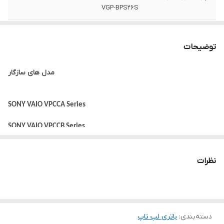
VGP-BPS26S
تعداد سلول
6 سلول
توضیحات
سایر
این باتری توسط شرکت سونی تولید نشده
است.
مدل های سازگار
ولتاژ باتری
11.1 ولت
SONY VAIO VPCCA Series
توضیحات
به دلیل سری ساخت های متفاوت در باتری
لپ‌تاپ ها ، ممکن است کالای ارسالی با عکس
SONY VAIO VPCCB Series
منتشر شده در سایت از نظر ظاهری مطابقت
نداشته باشد.
SONY VAIO VPCEG Series
نظرات
ظرفیت باتری
4400 میلی آمپر ساعت
SONY VAIO VPCEH Series
SONY VAIO VPCEJ Series
وزن
400 گرم
SONY VAIO VPCEL Series
دسته‌بندی
:
باتری لپ‌ تاپ