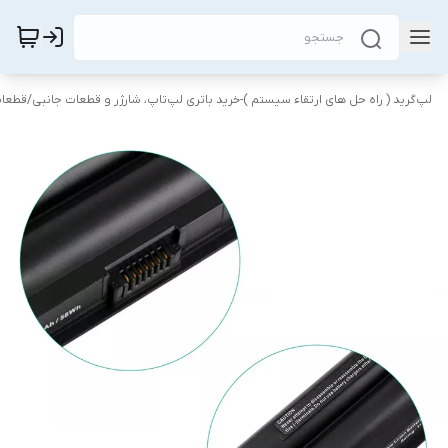
لپ‌گرید ( راه‌ حل های ارتقاء سیستم )-خرید باتری لپ‌تاپ، شارژر و قطعات جانبی
/
قطعات