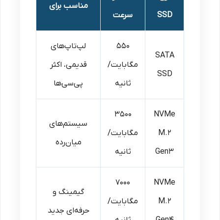
مناسب برای
SSD
سرعت
۵۵۰
لپ‌تاپ‌های
SATA
مگابایت/
قدیمی، اکثر
SSD
ثانیه
پی‌سی‌ها
۳۵۰۰
NVMe
سیستم‌های
M.2
مگابایت/
میان‌رده
Gen3
ثانیه
۷۰۰۰
NVMe
گیمینگ و
M.2
مگابایت/
حرفه‌ای جدید
Gen4
ثانیه