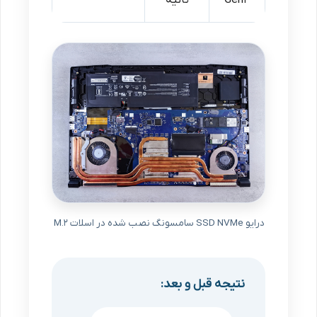
درایو SSD NVMe سامسونگ نصب شده در اسلات M.2
نتیجه قبل و بعد: