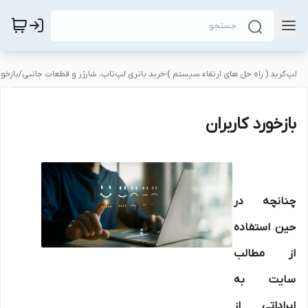
لپ‌گرید ( راه‌ حل های ارتقاء سیستم )-خرید باتری لپ‌تاپ، شارژر و قطعات جانبی
/
بازخور
بازخورد کاربران
چنانچه در
حین استفاده
از مطالب
سایت به
ایراداتی از