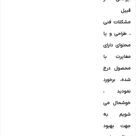
قبیل
مشکلات فنی
، طراحی و یا
محتوای دارای
مغایرت با
محصول درج
شده، برخورد
نمودید ،
خوشحال می
شویم به
جهت بهبود