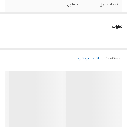
تعداد سلول
6 سلول
سایر
این باتری توسط شرکت ایسر تولید نشده است.
نظرات
توضیحات
به دلیل سری ساخت های متفاوت در باتری
لپ‌تاپ ها ، ممکن است کالای ارسالی با عکس
منتشر شده در سایت از نظر ظاهری مطابقت
نداشته باشد.
دسته‌بندی
:
باتری لپ‌ تاپ
پارت نامبر مشابه
AS07A31 , AS07A32 , AS07A72
ولتاژ باتری
11.1 ولت
ظرفیت باتری
5200~4400 میلی آمپر ساعت
محل قرارگیری
خارجی
وزن
218 گرم