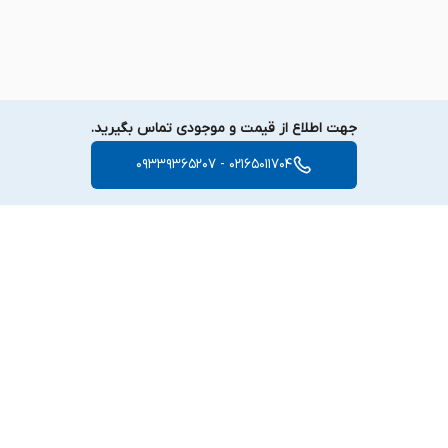
جهت اطلاع از قیمت و موجودی تماس بگیرید.
02165011704 - 09339365207
برگشت به بالا
دسترسی سریع