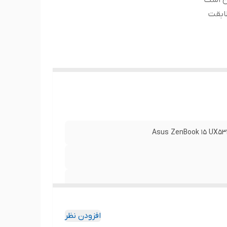
ن است
ابقت
Asus ZenBook 15 UX53
لای ارسالی با عکس منتشر شده در سایت از نظر
افزودن نظر