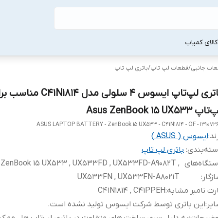
لا‌ی کمیاب
طعات جانبی
/
قطعات لپ‌ تاپ
/
باتری لپ‌ تاپ
باتری لپ‌تاپ ایسوس 4 سلولی مدل C41N1814 م
اپ Asus ZenBook 15 UX533
ASUS LAPTOP BATTERY - ZenBook 15 UX533 - C41N1814 - OF - 129072
ند:
ایسوس ( ASUS )
ته‌بندی
:
باتری لپ‌ تاپ
تگاه‌های
 ZenBook 15 UX533 , UX533FD , UX533FD-A9082T ,
زگار
:
UX533FN , UX533FN-A8021T
رت نامبر مشابه
:
C41N1814 , C41PPEH
یر
:
این باتری توسط شرکت ایسوس تولید نشده است.