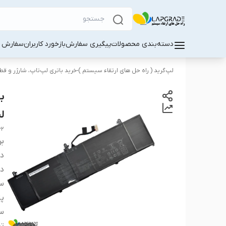
دسته‌بندی محصولات
پیگیری سفارش
بازخورد کاربران
سفارش کا
لپ‌گرید ( راه‌ حل های ارتقاء سیستم )-خرید باتری لپ‌تاپ، شارژر و ق
لپ‌ت
62
بر
دس
دس
سا
پا
سا