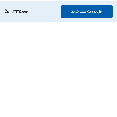
افزودن به سبد خرید
3,335,000
برگشت به بالا
دسترسی سریع
تعمیرات تخصصی با
ارتقاء حرفه‌ای لپ‌تاپ،
گارانتی
کامپیوتر شخصی و
آل‌این‌وان
ارتباط با ما