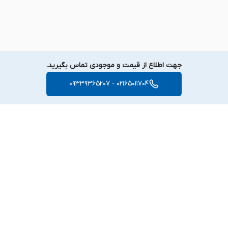
جهت اطلاع از قیمت و موجودی تماس بگیرید.
02165011704 - 09339365207
برگشت به بالا
دسترسی سریع