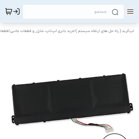
لپ‌گرید ( راه‌ حل های ارتقاء سیستم )-خرید باتری لپ‌تاپ، شارژر و قطعات جانبی
/
قطعات