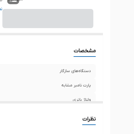
ظر
تع
ن
مح
سا
ت
مشخصات
دستگاه‌های سازگار
پارت نامبر مشابه
ولتاژ باتری
ظرفیت باتری
نظرات
تعداد سلول