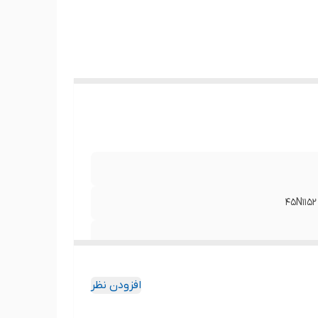
ن است
ابقت
45N1152 
افزودن نظر