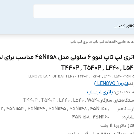
لا‌ی کمیاب
طعات جانبی
/
قطعات لپ‌ تاپ
/
باتری لپ‌ تاپ
باتری لپ تاپ لنوو 6 سلولی مدل 45N1158 م
T440P , T540P , L440 , L54
LENOVO LAPTOP BATTERY - T440P , T540P , L440 , L540 - 45N11
ند:
لنوو ( LENOVO )
ته‌بندی
:
باتری لپ‌ تاپ
تگاه‌های سازگار
:
T440P , T540P , L440 , L540 , W540
رت نامبر
2 , 45N1153 , 45N1144 , 45N1145 , 45N1148 , 45N1150 ,
شابه
:
45N1158 , 45N1160
تاژ باتری
:
11.1 ولت