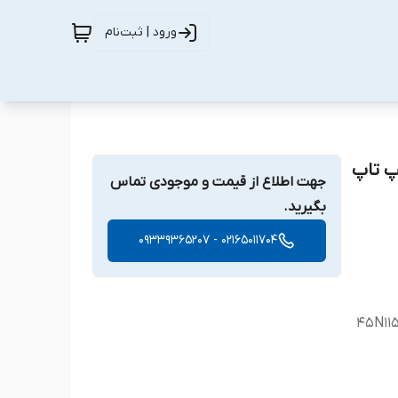
ورود | ثبت‌نام
ناسب برای لپ تاپ
جهت اطلاع از قیمت و موجودی تماس
بگیرید.
02165011704 - 09339365207
45N115