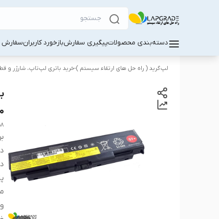
دسته‌بندی محصولات
پیگیری سفارش
بازخورد کاربران
سفارش کا
لپ‌گرید ( راه‌ حل های ارتقاء سیستم )-خرید باتری لپ‌تاپ، شارژر و ق
0
58
بر
دس
دس
پا
م
ول