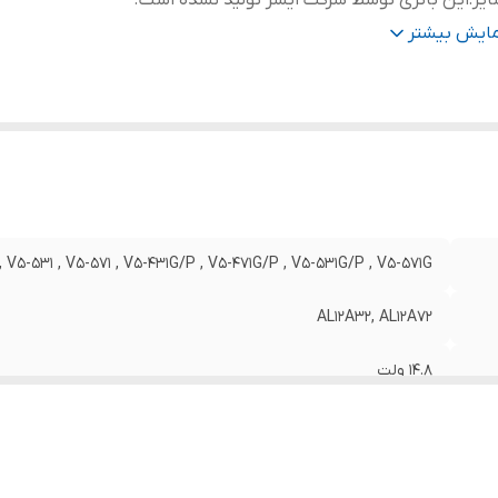
یر
:
این باتری توسط شرکت ایسر تولید نشده است.
وضیحات
:
به دلیل سری ساخت های متفاوت در باتری لپ‌تاپ ها ، ممک
مایش بیشتر
کالای ارسالی با عکس منتشر شده در سایت از نظر ظاهری مط
نداشته باشد.
فیت باتری
:
۲۲۰۰ میلی آمپر ساعت
ل قرارگیری
:
خارجی
داد سلول
:
4 سلول
زن
:
198 گرم
 , V5-531 , V5-571 , V5-431G/P , V5-471G/P , V5-531G/P , V5-571G
AL12A32, AL12A72
۱۴.۸ ولت
این باتری توسط شرکت ایسر تولید نشده است.
به دلیل سری ساخت های متفاوت در باتری لپ‌تاپ ها ، ممکن است کا