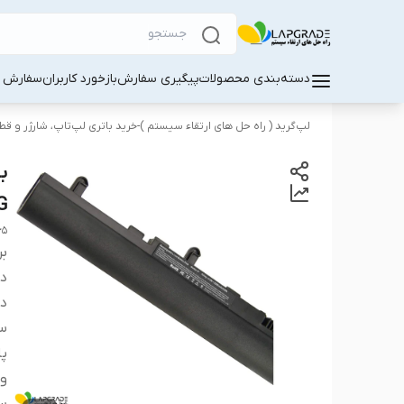
دسته‌بندی محصولات
پیگیری سفارش
بازخورد کاربران
سفارش کا
لپ‌گرید ( راه‌ حل های ارتقاء سیستم )-خرید باتری لپ‌تاپ، شارژر و ق
G
65
بر
دس
دس
سا
پا
ول