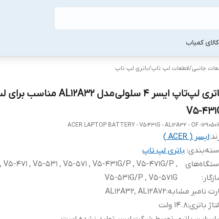
لا‌ی کمیاب
طعات جانبی
/
قطعات لپ‌ تاپ
/
باتری لپ‌ تاپ
باتری لپ‌تاپ ایسر ۴ سلولی مدل AL12A32 منا
V5-431
ACER LAPTOP BATTERY - V5-431G - AL12A32 - OF -129050
ند:
ایسر ( ACER )
ته‌بندی
:
باتری لپ‌ تاپ
تگاه‌های
, V5-471 , V5-531 , V5-571 , V5-431G/P , V5-471G/P ,
زگار
:
V5-531G/P , V5-571G
رت نامبر مشابه
:
AL12A32, AL12A72
تاژ باتری
:
۱۴.۸ ولت