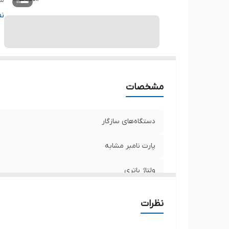
سا
ت
ن
ظر
مح
تع
مشخصات
و
دستگاه‌های سازگار
پارت نامبر مشابه
ولتاژ باتری
سایر
نظرات
توضیحات