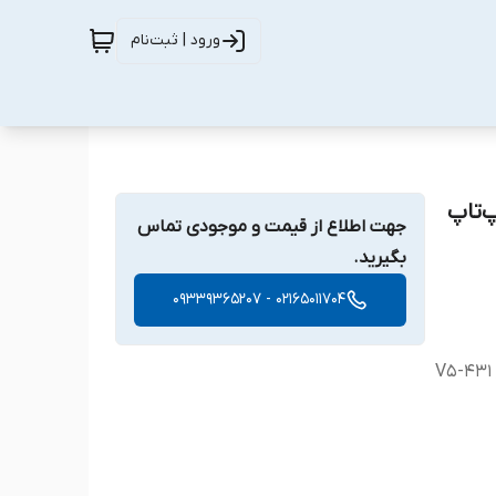
ورود | ثبت‌نام
سب برای لپ‌تاپ
جهت اطلاع از قیمت و موجودی تماس
بگیرید.
02165011704 - 09339365207
V5-431 