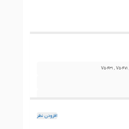
ن است
ابقت
V5-431 , V5-471
افزودن نظر
لای ارسالی با عکس منتشر شده در سایت از نظر