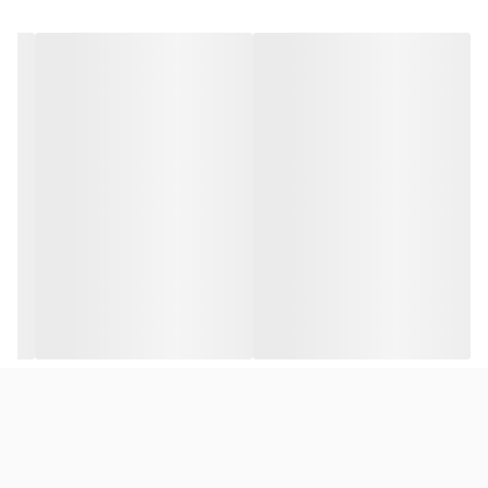
A515-43-R5HG | Aspire 5 A515-43-R5QW | Aspire 5 A515-43-
R7B8 | Aspire 5 A515-43-R7MS | Aspire 5 A515-43-R9B1 | Aspire 5
A515-43G | Aspire 5 A515-43G-R05T | Aspire 5 A515-43G-R1SJ |
Aspire 5 A515-43G-R2W2 | Acer Aspire 5 A515-44G