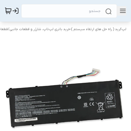
لپ‌گرید ( راه‌ حل های ارتقاء سیستم )-خرید باتری لپ‌تاپ، شارژر و قطعات جانبی
/
قطعات