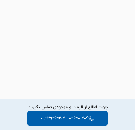
جهت اطلاع از قیمت و موجودی تماس بگیرید.
02165011704 - 09339365207