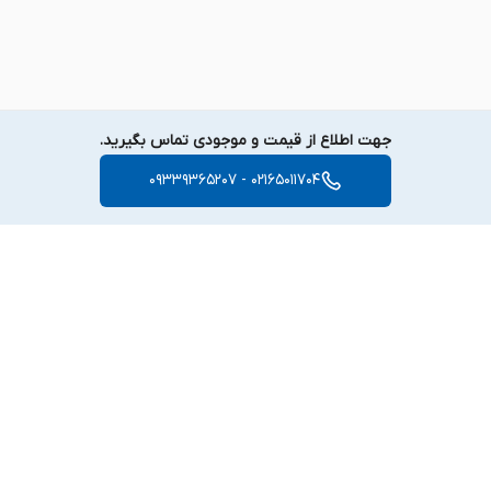
جهت اطلاع از قیمت و موجودی تماس بگیرید.
02165011704 - 09339365207
برگشت به بالا
دسترسی سریع