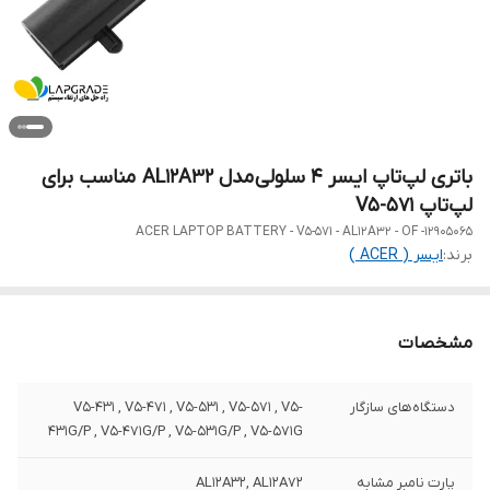
باتری لپ‌تاپ ایسر ۴ سلولی مدل AL12A32 مناسب برای
لپ‌تاپ V5-571
ACER LAPTOP BATTERY - V5-571 - AL12A32 - OF -12905065
برند:
ایسر ( ACER )
مشخصات
دستگاه‌های سازگار
V5-431 , V5-471 , V5-531 , V5-571 , V5-
431G/P , V5-471G/P , V5-531G/P , V5-571G
پارت نامبر مشابه
AL12A32, AL12A72