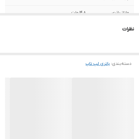
ولتاژ باتری
۱۴.۸ ولت
ظرفیت باتری
۲۲۰۰ میلی آمپر ساعت
نظرات
محل قرارگیری
خارجی
وزن
198 گرم
دسته‌بندی
:
باتری لپ‌ تاپ
سایر
این باتری توسط شرکت ایسر تولید نشده است.
توضیحات
به دلیل سری ساخت های متفاوت در باتری
لپ‌تاپ ها ، ممکن است کالای ارسالی با عکس
منتشر شده در سایت از نظر ظاهری مطابقت
نداشته باشد.
تعداد سلول
4 سلول