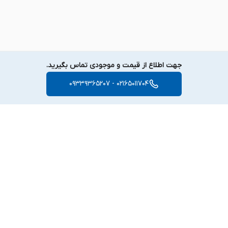
جهت اطلاع از قیمت و موجودی تماس بگیرید.
02165011704 - 09339365207
برگشت به بالا
دسترسی سریع