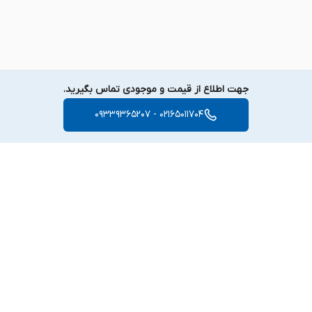
جهت اطلاع از قیمت و موجودی تماس بگیرید.
02165011704 - 09339365207
برگشت به بالا
دسترسی سریع