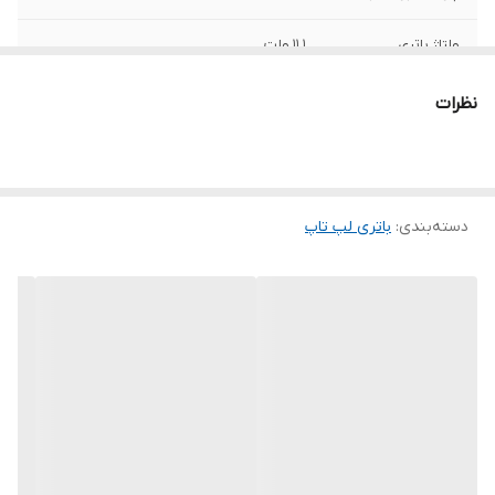
ولتاژ باتری
11.1 ولت
ظرفیت باتری
2200 میلی آمپر ساعت
نظرات
محل قرارگیری
خارجی
تعداد سلول
3 سلول
دسته‌بندی
:
باتری لپ‌ تاپ
سایر
این باتری توسط شرکت ایسوس تولید نشده
است.
توضیحات
به دلیل سری ساخت های متفاوت در باتری
لپ‌تاپ ها ، ممکن است کالای ارسالی با عکس
منتشر شده در سایت از نظر ظاهری مطابقت
نداشته باشد.