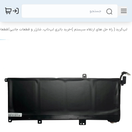
لپ‌گرید ( راه‌ حل های ارتقاء سیستم )-خرید باتری لپ‌تاپ، شارژر و قطعات جانبی
/
قطعات