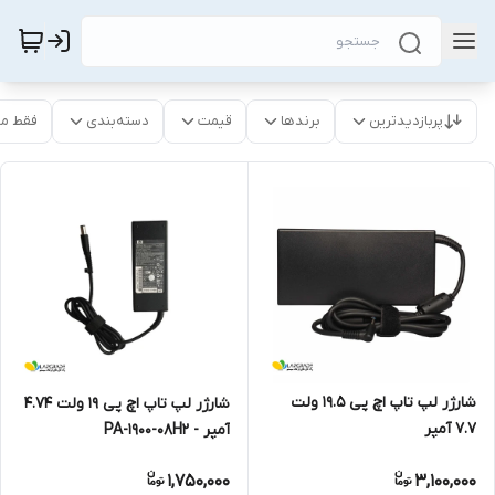
پربازدیدترین
برندها
قیمت
دسته‌بندی
فقط م
شارژر لپ تاپ اچ پی 19.5 ولت
شارژر لپ تاپ اچ پی 19 ولت 4.74
7.7 آمپر
آمپر - PA-1900-08H2
1,750,000
3,100,000