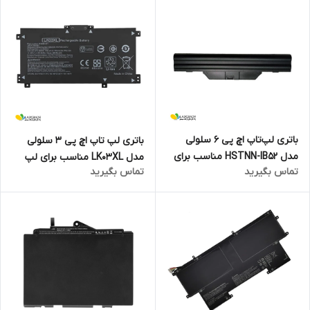
باتری لپ‌تاپ اچ پی 6 سلولی
باتری لپ تاپ اچ پی 3 سلولی
مدل HSTNN-IB52 مناسب برای
مدل LK03XL مناسب برای لپ
تماس بگیرید
تماس بگیرید
لپ‌تاپ 6820S
تاپ Envy X360