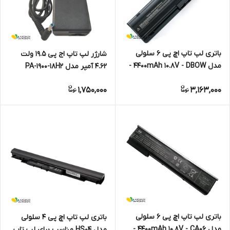
باتری لپ تاپ اچ پی 6 سلولی
شارژر لپ تاپ اج پی 19.5 ولت
مدل 4400mAh 10.8V - DBOW -
4.62 آمپر مدل PA-1900-18H2
مناسب Compaq CQ32-CQ42-
1,750,000
3,163,000
CQ56-CQ57-CQ62-CQ72
باتری لپ تاپ اچ پی 6 سلولی
باتری لپ تاپ اچ پی 4 سلولی
مدل 4400mAh 10.8V - CA06 -
مدل HS04 مناسب برای لپ تاپ