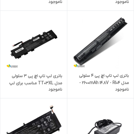
ناموجود
ناموجود
تاپ HP ProBook
ProBook 430/440/446 G3
640/645/650/655 G2-G3
باتری لپ تاپ اچ پی 4 سلولی
باتری لپ تاپ اچ پی 3 سلولی
مدل 2600mAh 14.8V - RI04 -
مدل TT03XL مناسب برای لپ‌
ناموجود
ناموجود
مناسب ProBook 450 G3 / 455
تاپ HP EliteBook 755 G5 / 850
G3 / 470 G3
G5-G6 , ZBook 15u G5-G6