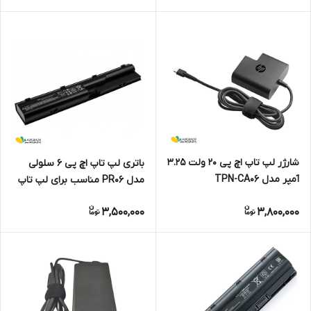
شارژر لپ تاپ اچ پی 20 ولت 3.25
باتری لپ تاپ اچ پی 6 سلولی
آمپر مدل TPN-CA06
مدل PR06 مناسب برای لپ تاپ
ProBook
3,500,000
3,800,000
4330s/4430s/4530s/4540s