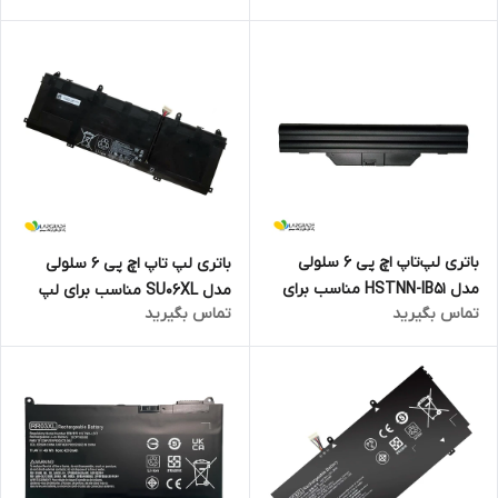
745/755/840/848/850 G3 G4
باتری لپ‌تاپ اچ پی 6 سلولی
باتری لپ تاپ اچ پی 6 سلولی
مدل HSTNN-IB51 مناسب برای
مدل SU06XL مناسب برای لپ
تماس بگیرید
تماس بگیرید
لپ‌تاپ COMPAQ 6830S
تاپ Spectre X360 Convertible
15-DF