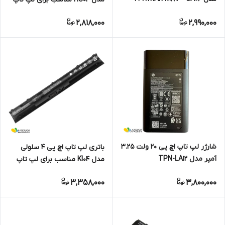
مناسب ProBook
HP
2,818,000
2,990,000
640/645/650/655 G0/G1
240/245/246/250/255/256/340
G4
شارژر لپ تاپ اچ پی 20 ولت 3.25
باتری لپ تاپ اچ پی 4 سلولی
آمپر مدل TPN-LA12
مدل KI04 مناسب برای لپ تاپ
Pavilion 14-ab / 15-ab / 15-ak /
3,358,000
3,800,000
17-g