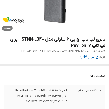
باتری لپ تاپ اچ پی 6 سلولی مدل HSTNN-LB40 برای
لپ تاپ Pavilion 17
HP LAPTOP BATTERY - Pavilion 17 - HSTNN-LB40 - OF - 12902004
برند:
اچ‌ پی ( HP )
مشخصات
دستگاه‌های سازگار
Envy Pavilion TouchSmart 14 15 17 , HP
Pavilion 17 , 17-e016dx , 17-e037cl , 17-
e049wm , 17-e079nr , 17-e146us