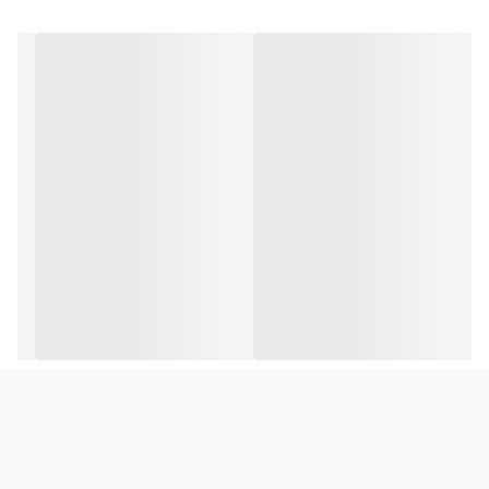
HP Envy TouchSmart 17/17t/17z Series
HP Envy TouchSmart M7/M7t/M7z Series
HP Pavilion 14t/14z Series
HP Pavilion 15t/15z Series
HP Pavilion 17t/17z Series
HP Pavilion TouchSmart 14/14t/14z Series
HP Pavilion TouchSmart 15/15t/15z Series
HP Pavilion TouchSmart 17/17t/17z Series