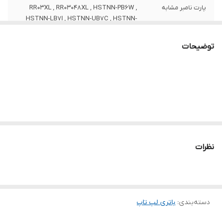
پارت نامبر مشابه
RR03XL , RR03048XL , HSTNN-PB6W ,
HSTNN-LB7I , HSTNN-UB7C , HSTNN-
Q01C , HSTNN-Q02C , HSTNN-Q03C ,
HSTNN-Q04C , HSTNN-Q06C
توضیحات
تعداد سلول
3 سلول
ظرفیت باتری
4200 میلی آمپر ساعت
سایر
این باتری توسط شرکت اچ پی تولید نشده
است.
توضیحات
به دلیل سری ساخت های متفاوت در باتری
نظرات
لپ‌تاپ ها ، ممکن است کالای ارسالی با عکس
منتشر شده در سایت از نظر ظاهری مطابقت
نداشته باشد.
وزن
310 گرم
دسته‌بندی
:
باتری لپ‌ تاپ