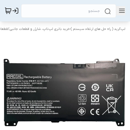
لپ‌گرید ( راه‌ حل های ارتقاء سیستم )-خرید باتری لپ‌تاپ، شارژر و قطعات جانبی
/
قطعات