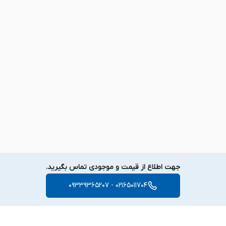
جهت اطلاع از قیمت و موجودی تماس بگیرید.
02165011704 - 09339365207