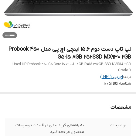
لپ تاپ دست دوم 15.6 اینچی اچ پی مدل Probook 450
G5-i5 8GB 256SSD MX930 2GB
Used HP Probook 450 G5 Core i5-7200U 8GB RAM 256GB SSD NVIDIA 2GB
Grade B
برند:
اچ‌ پی ( HP )
شناسه کالا
10051
مشخصات
توضیحات
به راهنمای گرید بندی در قسمت توضیحات
محصول مراجعه کنید