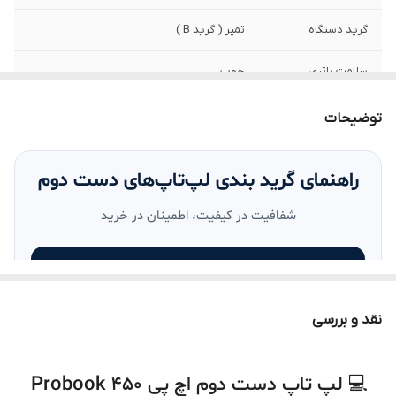
گرید دستگاه
تمیز ( گرید B )
سلامت باتری
خوب
مدل پردازنده
Intel® Core™ i5-7200U processor
توضیحات
ظرفیت حافظه رم
8 گیگابایت DDR4
(RAM)
راهنمای گرید بندی لپ‌تاپ‌های دست دوم
شفافیت در کیفیت، اطمینان در خرید
ظرفیت حافظه
256 گیگابایت SSD
داخلی
۱۰۰٪ سالم
تمامی لپ‌تاپ‌ها تست شده و از نظر فنی
وزن
2.1 کیلوگرم
هستند.
ابعاد
میلیمتر 375x264x21
نقد و بررسی
A+
پردازنده
Intel
💻 لپ تاپ دست دوم اچ پی Probook 450