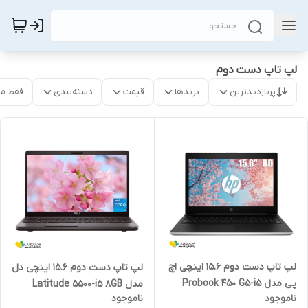
لپ‌ تاپ دست دوم
پربازدیدترین
برندها
قیمت
دسته‌بندی
فقط م
لپ تاپ دست دوم 15.6 اینچی اچ
لپ تاپ دست دوم 15.6 اینچی دل
پی مدل Probook 450 G5-i5
مدل Latitude 5500-i5 8GB
ناموجود
ناموجود
8GB 256SSD MX930 2GB
256SSD Intel Touch