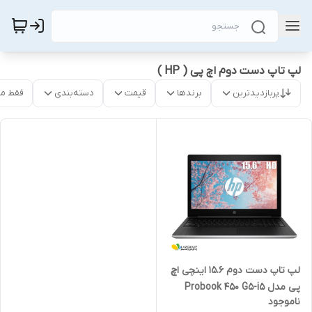
لپ تاپ دست دوم اچ پی ( HP )
پربازدیدترین
برندها
قیمت
دسته‌بندی
فقط م
لپ تاپ دست دوم 15.6 اینچی اچ
پی مدل Probook 450 G5-i5
ناموجود
8GB 256SSD MX930 2GB