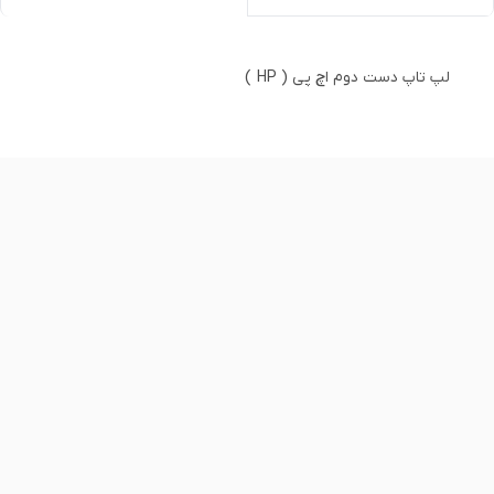
لپ تاپ دست دوم اچ پی ( HP )