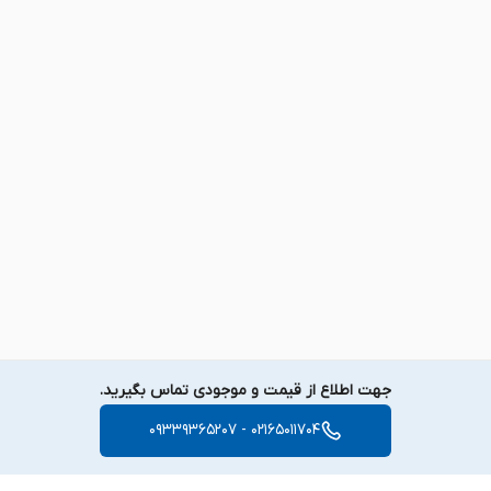
جهت اطلاع از قیمت و موجودی تماس بگیرید.
02165011704 - 09339365207