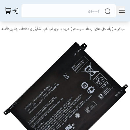
لپ‌گرید ( راه‌ حل های ارتقاء سیستم )-خرید باتری لپ‌تاپ، شارژر و قطعات جانبی
/
قطعات