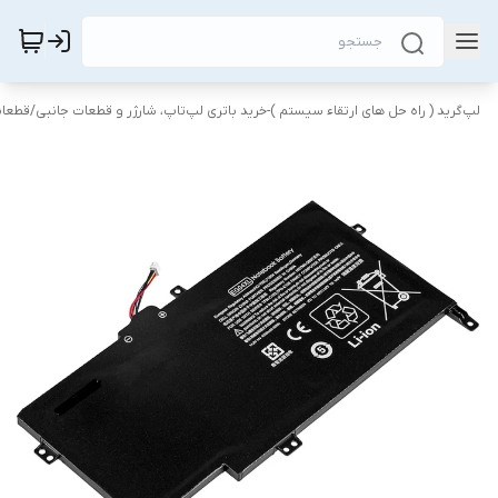
لپ‌گرید ( راه‌ حل های ارتقاء سیستم )-خرید باتری لپ‌تاپ، شارژر و قطعات جانبی
/
قطعات