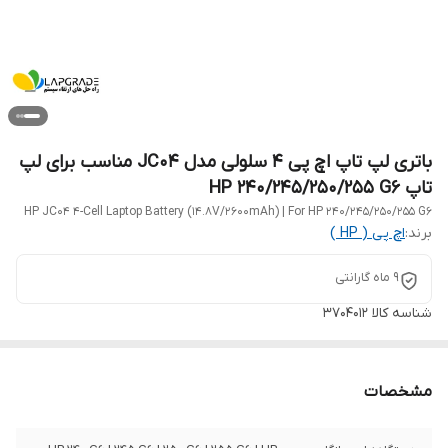
باتری لپ تاپ اچ پی 4 سلولی مدل JC04 مناسب برای لپ
تاپ HP 240/245/250/255 G6
HP JC04 4-Cell Laptop Battery (14.8V/2600mAh) | For HP 240/245/250/255 G6
برند:
اچ‌ پی ( HP )
9 ماه گارانتی
شناسه کالا
3704012
مشخصات