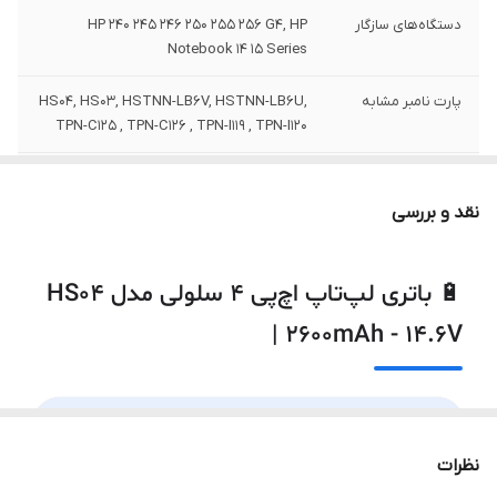
دستگاه‌های سازگار
HP 240 245 246 250 255 256 G4, HP
Notebook 14 15 Series
پارت نامبر مشابه
HS04, HS03, HSTNN-LB6V, HSTNN-LB6U,
TPN-C125 , TPN-C126 , TPN-I119 , TPN-I120
ولتاژ باتری
14.6 ولت
نقد و بررسی
ظرفیت باتری
2600 میلی آمپر ساعت | 38 آمپر ساعت
توضیحات
به دلیل سری ساخت های متفاوت در باتری
🔋 باتری لپ‌تاپ اچ‌پی ۴ سلولی مدل HS04
لپ‌تاپ ها ، ممکن است لیبل کالای ارسالی با
| 2600mAh - 14.6V
عکس منتشر شده در سایت از نظر ظاهری
مطابقت نداشته باشد.
تعداد سلول
4 سلول
⚡
۴ سلول · 2600mAh
نوع باتری
لیتیوم یون
نظرات
مخصوص HP 240/245/246/250/255/256/340 G4 ·
✅