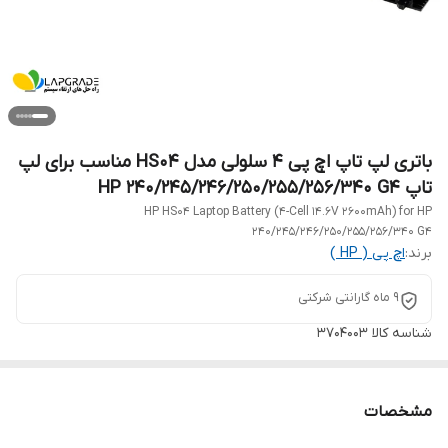
باتری لپ تاپ اچ پی 4 سلولی مدل HS04 مناسب برای لپ
تاپ HP 240/245/246/250/255/256/340 G4
HP HS04 Laptop Battery (4-Cell 14.6V 2600mAh) for HP
240/245/246/250/255/256/340 G4
برند:
اچ‌ پی ( HP )
9 ماه گارانتی شرکتی
شناسه کالا
3704003
مشخصات