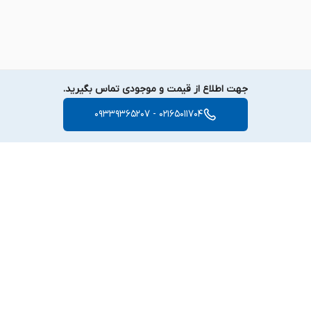
جهت اطلاع از قیمت و موجودی تماس بگیرید.
02165011704 - 09339365207
برگشت به بالا
دسترسی سریع