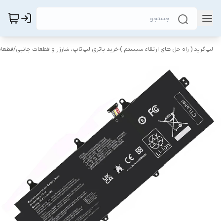
لپ‌گرید ( راه‌ حل های ارتقاء سیستم )-خرید باتری لپ‌تاپ، شارژر و قطعات جانبی
/
قطعات