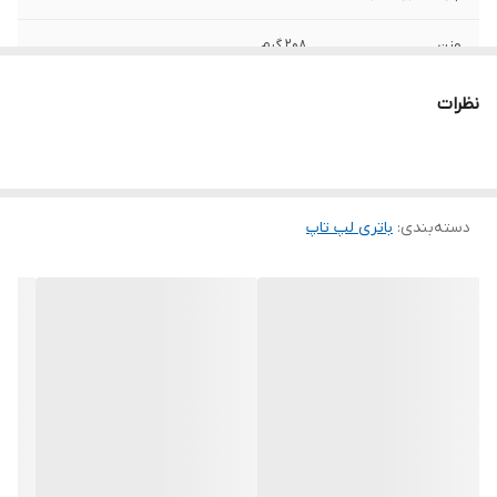
وزن
208 گرم
ظرفیت باتری
3120 میلی آمپر ساعت
نظرات
ولتاژ باتری
15.4 ولت
تعداد سلول
4 سلول
دسته‌بندی
:
باتری لپ‌ تاپ
سایر
این باتری توسط شرکت ایسوس تولید نشده
است.
توضیحات
به دلیل سری ساخت های متفاوت در باتری
لپ‌تاپ ها ، ممکن است کالای ارسالی با عکس
منتشر شده در سایت از نظر ظاهری مطابقت
نداشته باشد.
محل قرارگیری
داخلی