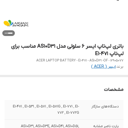
باتری لپ‌تاپ ایسر 6 سلولی مدل AS10D31 مناسب برای
لپ‌تاپ E1-471
ACER LAPTOP BATTERY - E1-471 - AS10D31 -OF - 12905077
برند:
ایسر ( ACER )
مشخصات
دستگاه‌های سازگار
E1-471 , E1-531 , E1-571 , E1-571G , E1-771 , E1-
772 , E1-772G
پارت نامبر مشابه
AS10D31, AS10D3E, AS10D41, AS10D51,