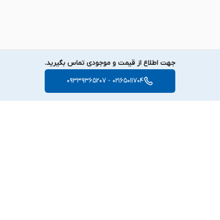
جهت اطلاع از قیمت و موجودی تماس بگیرید.
02165011704 - 09339365207
برگشت به بالا
دسترسی سریع