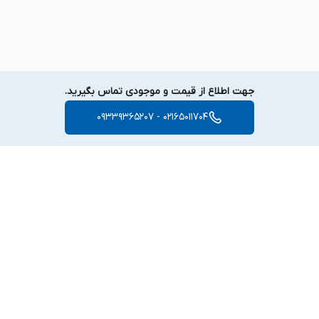
جهت اطلاع از قیمت و موجودی تماس بگیرید.
02165011704 - 09339365207
برگشت به بالا
دسترسی سریع