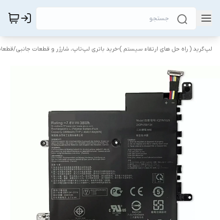
لپ‌گرید ( راه‌ حل های ارتقاء سیستم )-خرید باتری لپ‌تاپ، شارژر و قطعات جانبی
/
قطعات