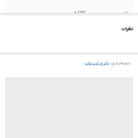
وزن
126 گرم
ظرفیت باتری
4840 میلی آمپر ساعت
نظرات
تعداد سلول
2 سلول
ولتاژ باتری
7.6 ولت
دسته‌بندی
:
باتری لپ‌ تاپ
سایر
این باتری توسط شرکت ایسوس تولید نشده
است.
توضیحات
به دلیل سری ساخت های متفاوت در باتری
لپ‌تاپ ها ، ممکن است کالای ارسالی با عکس
منتشر شده در سایت از نظر ظاهری مطابقت
نداشته باشد.
محل قرارگیری
داخلی