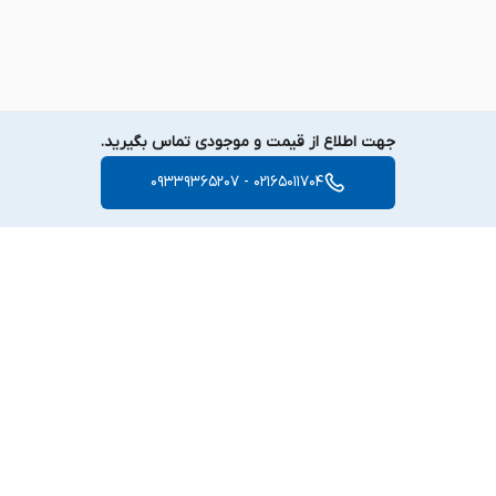
جهت اطلاع از قیمت و موجودی تماس بگیرید.
02165011704 - 09339365207
برگشت به بالا
دسترسی سریع