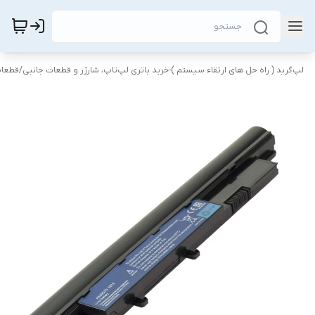
لپ‌گرید ( راه‌ حل های ارتقاء سیستم )-خرید باتری لپ‌تاپ، شارژر و قطعات جانبی
/
قطعات