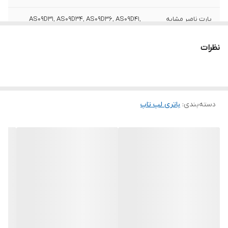
پارت نامبر مشابه
AS09D31, AS09D34, AS09D36, AS09D41,
AS09D51, AS09D56, AS09D70, AS09D71,
AS09D73, AS09D75, AS09D78, AS09D7C,
نظرات
AS09D7D, AS09F34
ولتاژ باتری
11.1 ولت
ظرفیت باتری
5200~4400 میلی آمپر ساعت
دسته‌بندی
:
باتری لپ‌ تاپ
وزن
220 گرم
تعداد سلول
6 سلول
سایر
این باتری توسط شرکت ایسر تولید نشده است.
توضیحات
به دلیل سری ساخت های متفاوت در باتری
لپ‌تاپ ها ، ممکن است کالای ارسالی با عکس
منتشر شده در سایت از نظر ظاهری مطابقت