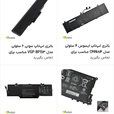
باتری لپ‌تاپ ایسوس 4 سلولی
باتری لپ‌تاپ سونی 6 سلولی
مدل C41N1814 مناسب برای
مدل VGP-BPS13 مناسب برای
تماس بگیرید
تماس بگیرید
لپ‌تاپ Asus ZenBook 15
لپ‌تاپ SONY VAIO VPCF
UX533