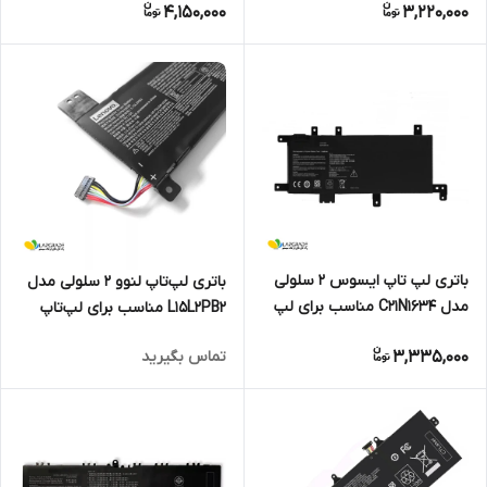
4,150,000
3,220,000
K555 X555
باتری لپ تاپ ایسوس 2 سلولی
باتری لپ‌تاپ لنوو 2 سلولی مدل
مدل C21N1634 مناسب برای لپ
L15L2PB2 مناسب برای لپ‌تاپ
تاپ Asus Vivobook R542
Lenovo IdeaPad 310-14IKB
3,335,000
تماس بگیرید
V587U X580B X542U FL5900