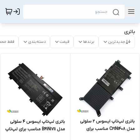
باتری
جدیدترین
برندها
قیمت
دسته‌بندی
فقط محص
باتری لپ‌تاپ ایسوس 2 سلولی
باتری لپ‌تاپ ایسوس 4 سلولی
مدل C21N1408 مناسب برای
مدل B41N1711 مناسب برای لپ‌تاپ
لپ‌تاپ ASUS VivoBook V555
ASUS ROG Strix GL503