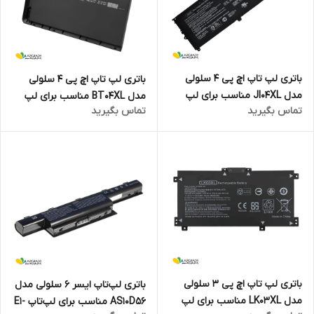
باتری لپ تاپ اچ پی 4 سلولی
باتری لپ تاپ اچ پی 4 سلولی
مدل JI04XL مناسب برای لپ
مدل BT04XL مناسب برای لپ
تماس بگیرید
تماس بگیرید
تاپ Elite X2 1012 G2
تاپ EliteBook Folio 9470
باتری لپ تاپ اچ پی 3 سلولی
باتری لپ‌تاپ ایسر 6 سلولی مدل
مدل LK03XL مناسب برای لپ
AS10D56 مناسب برای لپ‌تاپ E1-