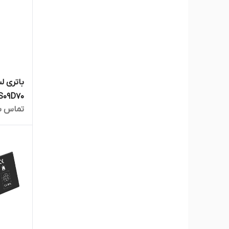
تماس ب
5538