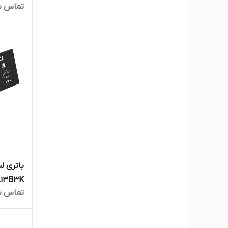
تماس ب
573G
تماس ب
573P