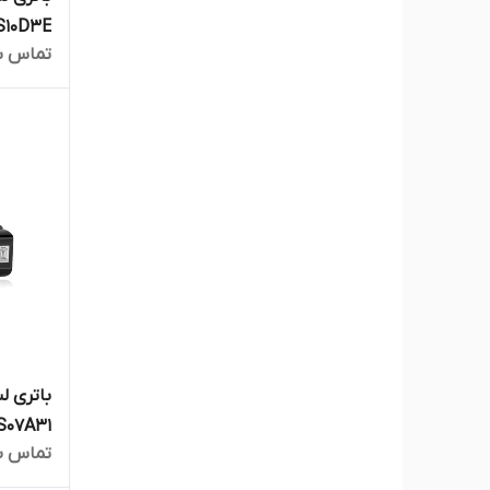
AS10D3E مناسب برای لپ‌تاپ
تماس ب
تماس ب
5738