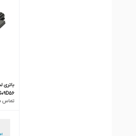
تماس ب
5410