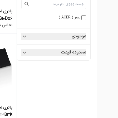
ایسر ( ACER )
AS10D56 مناسب برای لپ‌تاپ 
تماس ب
موجودی
محدوده قیمت