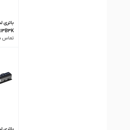
تماس ب
472P