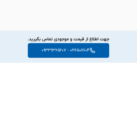
جهت اطلاع از قیمت و موجودی تماس بگیرید.
02165011704 - 09339365207
برگشت به بالا
دسترسی سریع