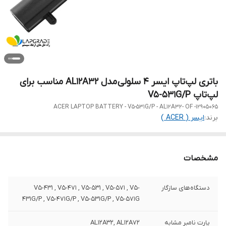
باتری لپ‌تاپ ایسر ۴ سلولی مدل AL12A32 مناسب برای
لپ‌تاپ V5-531G/P
ACER LAPTOP BATTERY - V5-531G/P - AL12A32- OF -12905065
برند:
ایسر ( ACER )
مشخصات
دستگاه‌های سازگار
V5-431 , V5-471 , V5-531 , V5-571 , V5-
431G/P , V5-471G/P , V5-531G/P , V5-571G
پارت نامبر مشابه
AL12A32, AL12A72