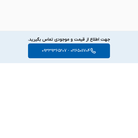
جهت اطلاع از قیمت و موجودی تماس بگیرید.
02165011704 - 09339365207
برگشت به بالا
دسترسی سریع