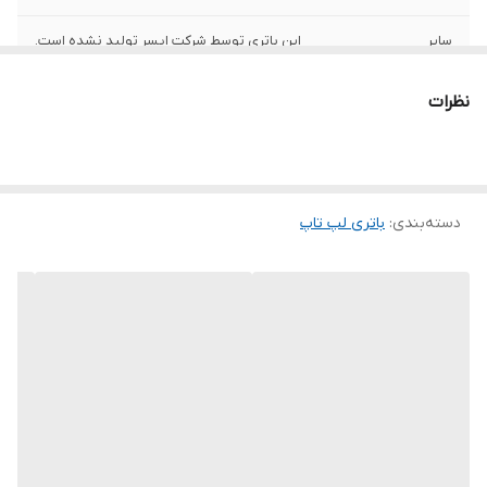
سایر
این باتری توسط شرکت ایسر تولید نشده است.
توضیحات
به دلیل سری ساخت های متفاوت در باتری
نظرات
لپ‌تاپ ها ، ممکن است کالای ارسالی با عکس
منتشر شده در سایت از نظر ظاهری مطابقت
نداشته باشد.
پارت نامبر مشابه
AS09D31, AS09D34, AS09D36, AS09D41,
دسته‌بندی
:
باتری لپ‌ تاپ
AS09D51, AS09D56, AS09D70, AS09D71,
AS09D73, AS09D75, AS09D78, AS09D7C,
AS09D7D, AS09F34
ولتاژ باتری
11.1 ولت
ظرفیت باتری
5200~4400 میلی آمپر ساعت
تعداد سلول
6 سلول