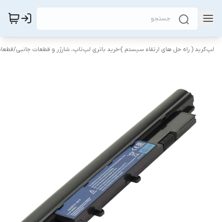
لپ‌گرید ( راه‌ حل های ارتقاء سیستم )-خرید باتری لپ‌تاپ، شارژر و قطعات جانبی
/
قطعات