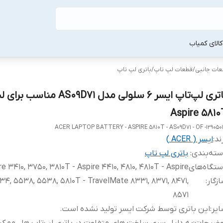
لا‌ی کمیاب
طعات جانبی
/
قطعات لپ‌ تاپ
/
باتری لپ‌ تاپ
باتری لپ‌تاپ ایسر 6 سلولی مدل AS09D71 من
Aspire 5810
ACER LAPTOP BATTERY - ASPIRE 5810T - AS09D71 - OF -129050
ند:
ایسر ( ACER )
ته‌بندی
:
باتری لپ‌ تاپ
تگاه‌های
re 3410, 3750, 3810T - Aspire 4410, 4810, 4810T - Aspire
زگار
:
34, 5538, 5538, 5810T - TravelMate 8331, 8371, 8471,
8571
یر
:
این باتری توسط شرکت ایسر تولید نشده است.