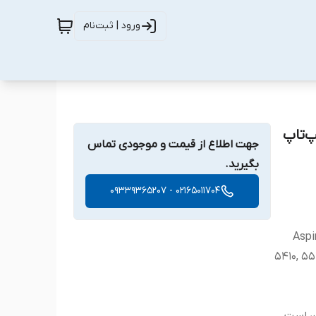
ورود | ثبت‌نام
اسب برای لپ‌تاپ
جهت اطلاع از قیمت و موجودی تماس
بگیرید.
02165011704 - 09339365207
Aspi
5410, 55