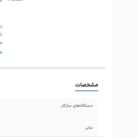
ت
پا
نا
م
ول
ن
ظر
تع
و
مشخصات
دستگاه‌های سازگار
سایر