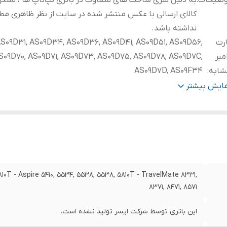
وضیحات
:
به دلیل سری ساخت های متفاوت در باتری لپ‌تاپ ها ، ممک
کالای ارسالی با عکس منتشر شده در سایت از نظر ظاهری مط
نداشته باشد.
رت
S09D31, AS09D34, AS09D36, AS09D41, AS09D51, AS09D56,
مبر
S09D70, AS09D71, AS09D73, AS09D75, AS09D78, AS09D7C,
شابه
:
AS09D7D, AS09F34
تاژ باتری
:
11.1 ولت
مایش بیشتر
فیت باتری
:
5200~4400 میلی آمپر ساعت
داد سلول
:
6 سلول
زن
:
220 گرم
 4810T - Aspire 5410, 5534, 5538, 5538, 5810T - TravelMate 8331,
8371, 8471, 8571
این باتری توسط شرکت ایسر تولید نشده است.