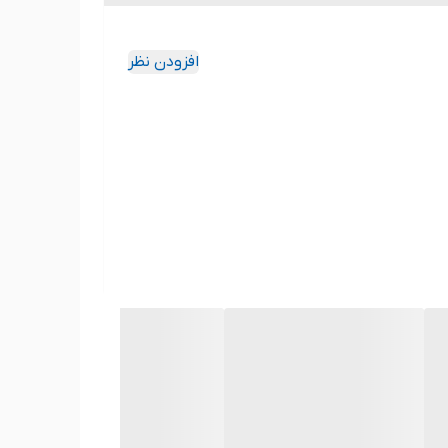
لای ارسالی با عکس منتشر شده در سایت از نظر
افزودن نظر
AS09D31, AS09D34, AS09D36, AS09D41, AS0