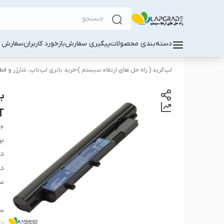
دسته‌بندی محصولات
پیگیری سفارش
بازخورد کاربران
سفارش کا
لپ‌گرید ( راه‌ حل های ارتقاء سیستم )-خرید باتری لپ‌تاپ، شارژر و ق
T
14
بر
دس
دس
سا
سا