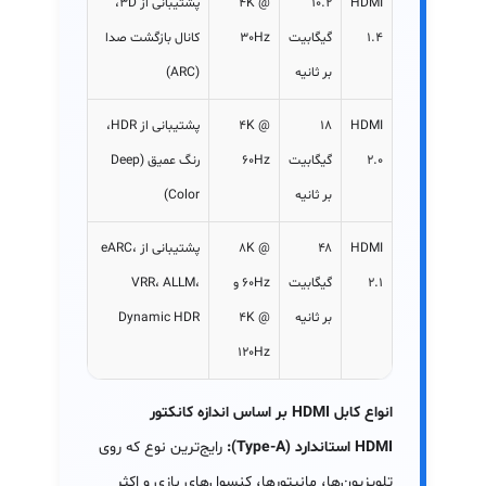
HDMI
۱۰.۲
4K @
پشتیبانی از 3D،
1.4
گیگابیت
30Hz
کانال بازگشت صدا
بر ثانیه
(ARC)
HDMI
۱۸
4K @
پشتیبانی از HDR،
2.0
گیگابیت
60Hz
رنگ عمیق (Deep
بر ثانیه
Color)
HDMI
۴۸
8K @
پشتیبانی از eARC،
2.1
گیگابیت
60Hz و
VRR، ALLM،
بر ثانیه
4K @
Dynamic HDR
120Hz
انواع کابل HDMI بر اساس اندازه کانکتور
HDMI استاندارد (Type-A):
رایج‌ترین نوع که روی
تلویزیون‌ها، مانیتورها، کنسول‌های بازی و اکثر