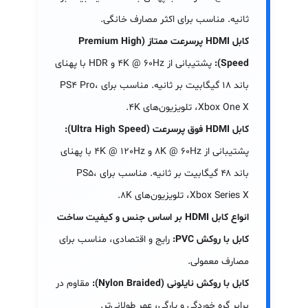
ثانیه. مناسب برای اکثر مصارف خانگی.
کابل HDMI پرسرعت ممتاز (Premium High
Speed):
پشتیبانی از 4K @ 60Hz و HDR با پهنای
باند ۱۸ گیگابیت بر ثانیه. مناسب برای PS4 Pro،
Xbox One X، تلویزیون‌های 4K.
کابل HDMI فوق پرسرعت (Ultra High Speed):
پشتیبانی از 8K @ 60Hz و 4K @ 120Hz با پهنای
باند ۴۸ گیگابیت بر ثانیه. مناسب برای PS5،
Xbox Series X، تلویزیون‌های 8K.
انواع کابل HDMI بر اساس جنس و کیفیت ساخت
کابل با روکش PVC:
رایج و اقتصادی، مناسب برای
مصارف معمولی.
کابل با روکش نایلونی (Nylon Braided):
مقاوم در
برابر گره خوردگی و پارگی، عمر طولانی‌تر.