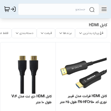
کابل HDMI
پربازدیدترین
برندها
قیمت
دسته‌بندی
فقط م
کابل HDMI فرانت مدل فیبر
کابل HDMI دی نت مدل V1.4
نوری کد FN-HFC250 طول 25 متر
طول 10 متر