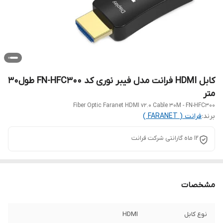
کابل HDMI فرانت مدل فیبر نوری کد FN-HFC300 طول30
متر
Fiber Optic Faranet HDMI v2.0 Cable 30M - FN-HFC300
برند:
فرانت ( FARANET )
12 ماه گارانتی شرکت فرانت
مشخصات
نوع کابل
HDMI