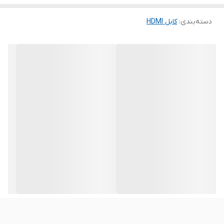
کابل های مسی در فواصل بالا مقرون به صرفه تر میباشد. این محصول
دسته‌بندی
:
کابل HDMI
همچنین از پروتکل های زیر نیز پشتیبانی میکند: 3D / DHCP 2.2 /
HDR10 / EDID / CEC / DDC / ARC