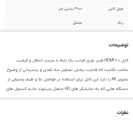
طول کابل
3000 سانتی متر
رنگ
مشکی
توضیحات
کابل 2.0 HDMI فیبر نوری فرانت یک رابط با سرعت انتقال و کیفیت
ساخت بالاست که قابلیت پخش تصاویر سه بُعدی و پشتیبانی از وضوح
تصویر 4K را دارد، این کابل برای استفاده در فواصل بالا و طیف وسیعی از
دستگاه هایی که به نمایشگر های HD متصل میشوند مانند کنسول های
بازی، رایانه های رومیزی/همراه، DVD Player ،DVR و... مناسب میباشد.
از مزیت های این کابل استفاده از فیبر نوری بجای رشته های مس است
نظرات
که در فواصل بالا سرعت بهتری دارند، همچنین فیبر نوری نویز پذیر
نبوده و میزان قیمت آن به لطف تولید انبوه در سطح جهانی نسبت به