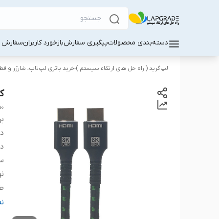
دسته‌بندی محصولات
پیگیری سفارش
بازخورد کاربران
سفارش کا
لپ‌گرید ( راه‌ حل های ارتقاء سیستم )-خرید باتری لپ‌تاپ، شارژر و ق
کابل DMI
50
بر
دس
در
س
نو
طو
ر
ن