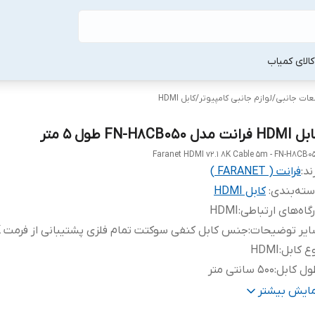
لا‌ی کمیاب
طعات جانبی
/
لوازم جانبی کامپیوتر
/
کابل HDMI
H فرانت مدل FN-H8CB050 طول 5 متر
Faranet HDMI v2.1 8K Cable 5m - FN-H8CB0
ند:
فرانت ( FARANET )
ته‌بندی
:
کابل HDMI
گاه‌های ارتباطی
:
HDMI
ایر توضیحات
:
جنس کابل کنفی سوکتت تمام فلزی پشتیبانی از فرمت 8K
ع کابل
:
HDMI
ل کابل
:
500 سانتی متر
نگ
:
مشکی
مایش بیشتر