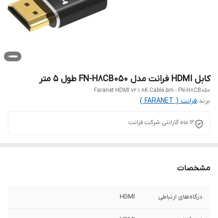
کابل HDMI فرانت مدل FN-H8CB050 طول 5 متر
Faranet HDMI v2.1 8K Cable 5m - FN-H8CB050
برند:
فرانت ( FARANET )
12 ماه گارانتی شرکت فرانت
مشخصات
درگاه‌های ارتباطی
HDMI