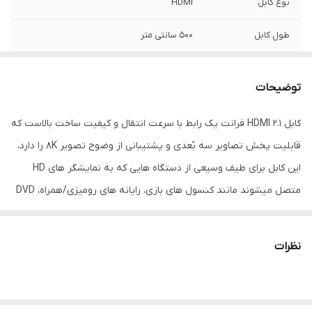
نوع کابل
HDMI
طول کابل
500 سانتی متر
رنگ
مشکی
توضیحات
کابل 2.1 HDMI فرانت یک رابط با سرعت انتقال و کیفیت ساخت بالاست که
قابلیت پخش تصاویر سه بُعدی و پشتیبانی از وضوح تصویر 8K را دارد،
این کابل برای طیف وسیعی از دستگاه هایی که به نمایشگر های HD
متصل میشوند مانند کنسول های بازی، رایانه های رومیزی/همراه، DVD
Player ،DVR و... مناسب میباشد. ورژن 2.1 HDMI با نرخ انتقال 48 Gbps
سرعت و پهنای باند فوق العاده ای برای انتقال حجم بالای اطلاعات تصاویر
نظرات
8K فراهم کرده و نیز پشتیبانی این کابل از اِترنِت توانایی انتقال اینترنت
از طریق کابل به دستگاه های متصل را میسر میسازد، این محصول
همچنین از پروتکل های زیر نیز پشتیبانی میکند: Dolby Atmos &