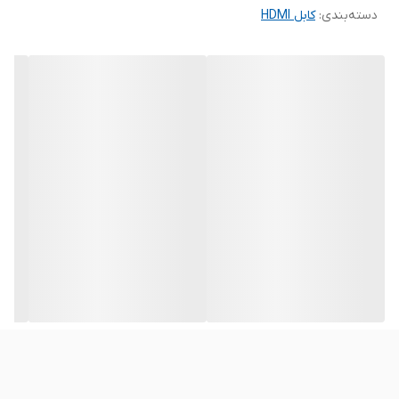
دسته‌بندی
:
کابل HDMI
Dolby Vision، ALLM، VRR، HFR، CEC، ARC، HDCP 2.3