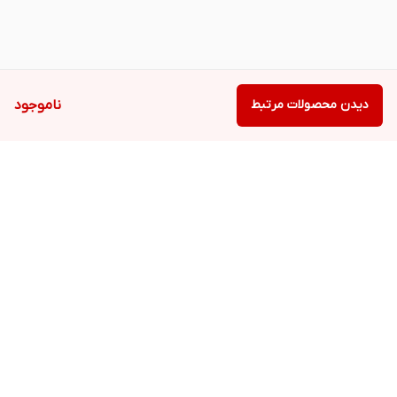
دیدن محصولات مرتبط
ناموجود
برگشت به بالا
دسترسی سریع
تعمیرات تخصصی با
ارتقاء حرفه‌ای لپ‌تاپ،
گارانتی
کامپیوتر شخصی و