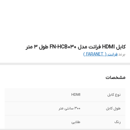
کابل HDMI فرانت مدل FN-HCB030 طول 3 متر
برند:
فرانت ( FARANET )
مشخصات
نوع کابل
HDMI
طول کابل
300 سانتی متر
رنگ
طلایی