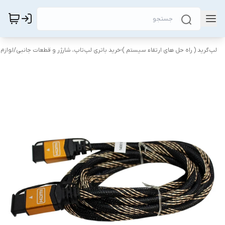
لپ‌گرید ( راه‌ حل های ارتقاء سیستم )-خرید باتری لپ‌تاپ، شارژر و قطعات جانبی
/
لوازم 