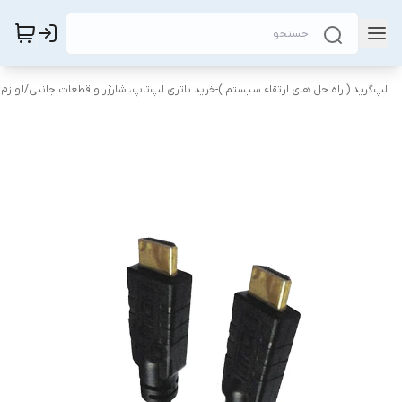
لپ‌گرید ( راه‌ حل های ارتقاء سیستم )-خرید باتری لپ‌تاپ، شارژر و قطعات جانبی
/
لوازم 