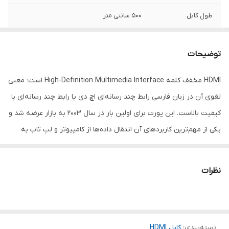
طول کابل
500 سانتی متر
رنگ
طلایی
توضیحات
HDMI مخفف کلمه High-Definition Multimedia Interface است؛ معنی
لغوی آن در زبان فارسی رابط چند رسانه‌ای اچ دی یا رابط چند رسانه‌ای با
کیفیت بالاست. این پورت برای اولین بار در سال 2003 به بازار عرضه شد و
یکی از مهم‌ترین کاربردهای آن انتقال داده‌ها از کامپیوتر و لپ تاپ به
تلویزیون بدون کاهش کیفیت است. کابل اچ دی ام آی، در تکنولوژی
امروزه کاربرد فراوانی دارد و در دستگاه های دیجیتال مانند تلویزیون با
نظرات
درجه وضوح بیشتر، دوربین های فیلم برداری پیشرفته به کار می‌رود.
کابل HDMI 4K فرانت مدل FN-HCB050 طول 5 متر از جدیدترین انواع
کابل‌های HDMI است. این کابل از از رزولوشن 4K پشتیبانی کرده و
دسته‌بندی
:
کابل HDMI
همچنین از تصاویر سه‌بعدی پشتیبانی می‌کند. این کابل از 3 لایه محافظ