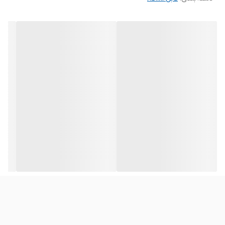
با ضخامت بالا برخوردار است که کمک می‌کند تصاویر بدون هیچگونه
افت کیفیت و یا نویز منتقل شوند. سر طلایی کانکتور این کابل نیز به
انتقال هر چه بهتر و سریع‌تر تصاویر کمک می‌کند. کابل HDMI 4K فرانت
مدل FN-HCB050 طول 5 متر همچنین از قابلیت Ethernet یا همان
شبکه برخوردار است؛ یعنی به کمک این کابل می‌توانید هم تصاویر با
کیفیت 4K و هم دیتای شبکه را منتقل کنید. این ویژگی این کابل را به
یکی از بهترین کابل‌های HDMI بین محصولات مشابه تبدیل می‌کند. این
کابل هم از گواهی ایزو 9001 و هم استاندارد RoHS برخوردار است.
استاندارد زیست محیطی RoHS نشان می‌دهد که هم این محصول از
هیچ ماده مضری برای سلامت انسان و یا محیط زیست تشکیل نشده
است.