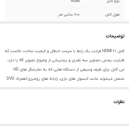
نوع کابل
HDMI
طول کابل
700 سانتی متر
رنگ
مشکی
توضیحات
کابل 2.1 HDMI فرانت یک رابط با سرعت انتقال و کیفیت ساخت بالاست که
قابلیت پخش تصاویر سه بُعدی و پشتیبانی از وضوح تصویر 8K را دارد،
این کابل برای طیف وسیعی از دستگاه هایی که به نمایشگر های HD
متصل میشوند مانند کنسول های بازی، رایانه های رومیزی/همراه، DVD
Player ،DVR و... مناسب میباشد. ورژن 2.1 HDMI با نرخ انتقال 48 Gbps
سرعت و پهنای باند فوق العاده ای برای انتقال حجم بالای اطلاعات تصاویر
نظرات
8K فراهم کرده و نیز پشتیبانی این کابل از اِترنِت توانایی انتقال اینترنت
از طریق کابل به دستگاه های متصل را میسر میسازد، این محصول
همچنین از پروتکل های زیر نیز پشتیبانی میکند: Dolby Atmos &