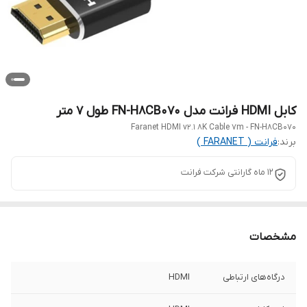
کابل HDMI فرانت مدل FN-H8CB070 طول 7 متر
Faranet HDMI v2.1 8K Cable 7m - FN-H8CB070
برند:
فرانت ( FARANET )
12 ماه گارانتی شرکت فرانت
مشخصات
درگاه‌های ارتباطی
HDMI