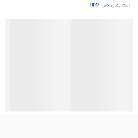
دسته‌بندی
:
کابل HDMI
Dolby Vision، ALLM، VRR، HFR، CEC، ARC، HDCP 2.3