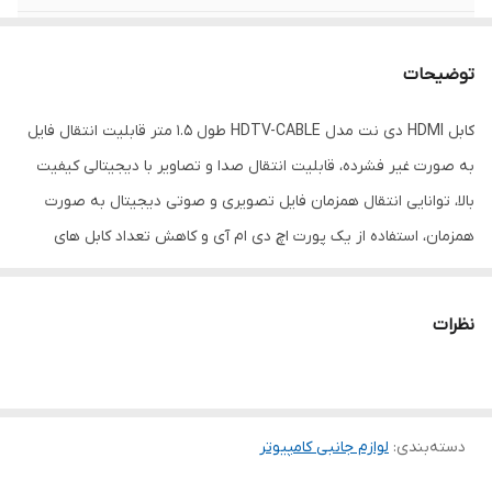
نوع کابل
HDMI
توضیحات
طول کابل
150 سانتی متر
کابل HDMI دی نت مدل HDTV-CABLE طول 1.5 متر قابلیت انتقال فایل
رنگ
مشکی
به صورت غیر فشرده، قابلیت انتقال صدا و تصاویر با دیجیتالی کیفیت
بالا، توانایی انتقال همزمان فایل تصویری و صوتی دیجیتال به صورت
همزمان، استفاده از یک پورت اچ دی ام آی و کاهش تعداد کابل های
انتقال، سرعت انتقال بسیار زیاد اطلاعات اشاره نمود. کابل اچ دی ام آی
دی نت با پشتیبانی از HDMI نسخه 2.0 توانایی انتقال تصاویر با رزولوشن
نظرات
1080p، 2K و 4K و 3D را دارد. این کابل DNET قابلیت انتقال صدا با 192
کیلوهرتز را دارا می باشد.ین کابل در دو ابعاد کوچک و بزرگ و میکرو
HDMI در شرکت دی نت موجود دارد. این سیم با اندازه کوچک در دستگاه
دسته‌بندی
:
لوازم جانبی کامپیوتر
های کوچک کاربرد دارد. در ساختار کابل 1+ HDMI 19 سیم و پین PIN به کار
رفته است. این کابل می تواند انتقال را با سرعت 18 گیگابایت در ثانیه