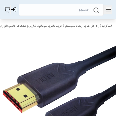
لپ‌گرید ( راه‌ حل های ارتقاء سیستم )-خرید باتری لپ‌تاپ، شارژر و قطعات جانبی
/
لوازم 