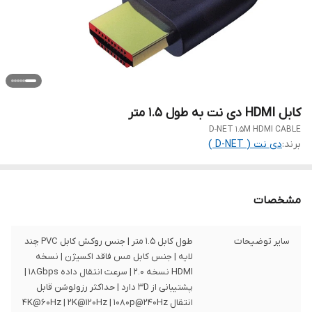
کابل HDMI دی نت به طول 1.5 متر
D-NET 1.5M HDMI CABLE
برند:
دی نت ( D-NET )
مشخصات
سایر توضیحات
طول کابل 1.5 متر | جنس روکش کابل PVC چند
لایه | جنس کابل مس فاقد اکسیژن | نسخه
HDMI نسخه 2.0 | سرعت انتقال داده 18Gbps |
پشتیبانی از 3D دارد | حداکثر رزولوشن قابل
انتقال 4K@60Hz | 2K@120Hz | 1080p@240Hz