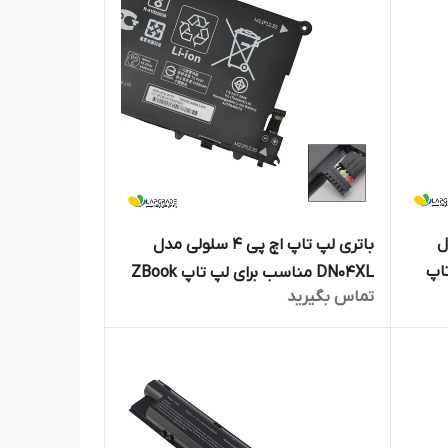
 مدل
باتری لپ تاپ اچ پی 4 سلولی مدل
 تاپ
DN04XL مناسب برای لپ تاپ ZBook
تماس بگیرید
X2 G4