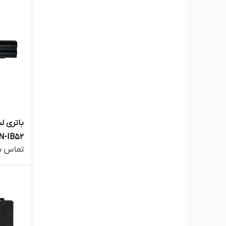
تماس ب
6820S