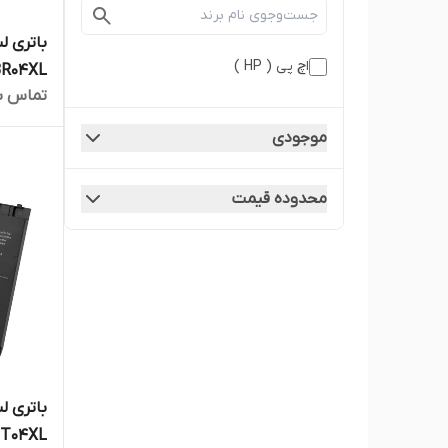
اچ‌ پی ( HP )
تماس ب
1020 G1
موجودی
محدوده قیمت