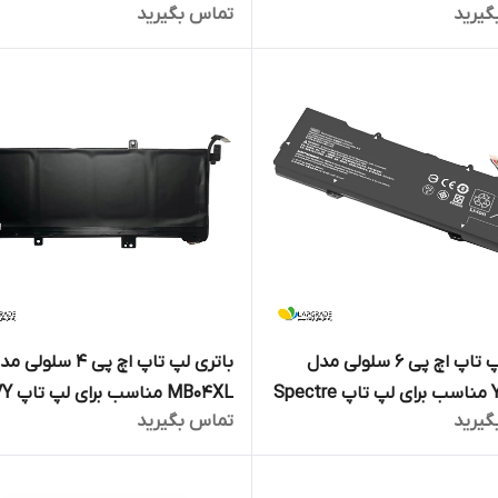
گیرید
تماس بگیرید
Pavilion Gaming 15-DK
EliteBook Fol
باتری لپ تاپ اچ پی 6 سلولی مدل
باتری لپ تاپ اچ پی 4 سلولی
YB06XL مناسب برای لپ تاپ Spectre
MB04XL من
گیرید
تماس بگیرید
X360 15-AQ005NA
X360 Convertible 1