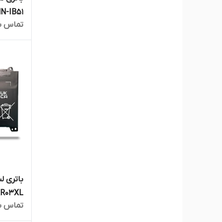
تماس ب
6830S
تماس ب
55 G4