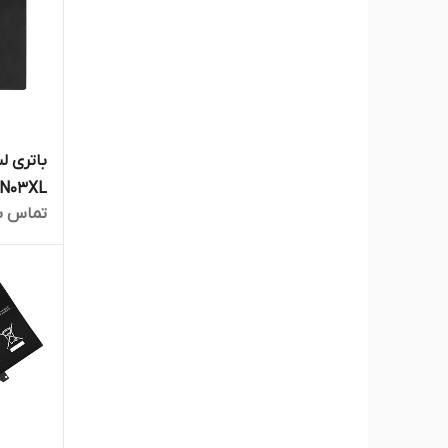
تماس ب
 820 G3