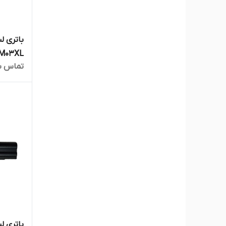
تماس ب
1030 G2