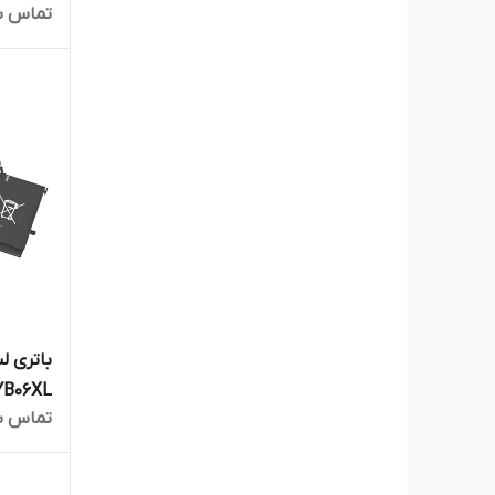
تماس ب
io 9470
تماس ب
5-CH000