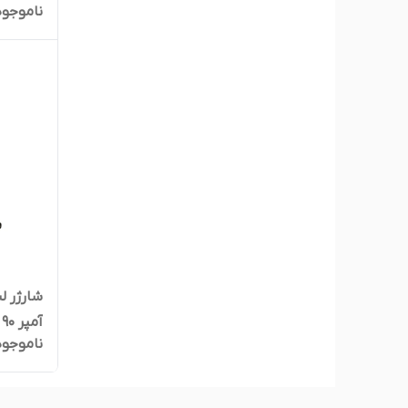
ناموجود
آمپر 90 وات
ناموجود