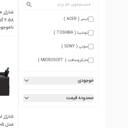
ایسر ( ACER )
2.58 آمپر 30 وات کد 1623
ناموجود
توشیبا ( TOSHIBA )
سونی ( SONY )
مایکروسافت ( MICROSOFT )
موجودی
محدوده قیمت
مدل PA-1900- 05