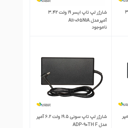
 ولت 3.42
شارژر لپ تاپ ایسر 19 ولت 3.42
آمپر مدل A11-065N1A
ناموجود
 توشیبا 15 ولت 5 آمپر
شارژر لپ تاپ سونی 19.5 ولت 6.2 آمپر
مدل ADP-90TH F