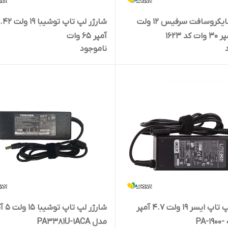
شارژر مایکروسافت سرفیس 12 ولت
شارژر لپ تاپ توشیبا 19
آمپر 65 وات
ناموجود
شارژر لپ تاپ ایسر 19 ولت 4.7 آمپر
شارژر لپ تاپ
مدل PA3381U-1ACA