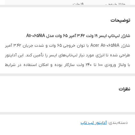
ولتاژ خروجی
19 ولت
شدت جریان خروجی
3.42 آمپر
توضیحات
توان
65 وات
شارژر لپ‌تاپ ایسر 19 ولت 3.42 آمپر 65 وات مدل A11-065N1A
شارژر Acer A11-065N1A با توان خروجی 65 وات و شدت جریان 3.42 آمپر
نوع سوکت شارژر
گرد فاقد پین مرکزی به ابعاد 5.5 در 1.7 میلیمتر
طراحی شده تا انرژی مورد نیاز لپ‌تاپ‌های ایسر را تأمین کند. این آداپتور
سایر
این شارژر توسط شرکت ایسر تولید نشده است.
با ولتاژ ورودی 100 تا 240 ولت سازگار بوده و امکان استفاده در شرایط
مختلف برق شهری را فراهم می‌سازد. خروجی 19 ولت آن مطابق استاندارد
لپ‌تاپ‌های Acer بوده و شارژی پایدار و ایمن برای دستگاه شما فراهم
نظرات
می‌کند.
این شارژر دارای سوکت گرد فاقد پین مرکزی به ابعاد 5.5 × 1.7 میلی‌متر
است؛ بنابراین پیش از خرید، حتماً به نوع سوکت لپ‌تاپ خود توجه کنید
دسته‌بندی
:
آداپتور لپ‌ تاپ
تا سازگاری کامل داشته باشد. توان 65 وات این محصول گزینه‌ای ایده‌آل
برای لپ‌تاپ‌های سبک و میان‌رده ایسر محسوب می‌شود.