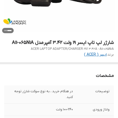
شارژر لپ تاپ ایسر 19 ولت 3.42 آمپر مدل A11-065N1A
ACER LAPTOP ADAPTER/CHARGER 19V 3.42A - A11-065N1A
برند:
ایسر ( ACER )
مشخصات
توضیحات
در هنگام خرید ، به نوع سوکت شارژر توجه
کنید.
ولتاژ ورودی
100-240 ولت