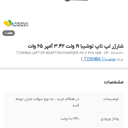
شارژر لپ تاپ توشیبا 19 ولت 3.42 آمپر 65 وات
TOSHIBA LAPTOP ADAPTER/CHARGER 19V 3.42A 65W - OF - 11708020
برند:
توشیبا ( TOSHIBA )
مشخصات
توضیحات
در هنگام خرید ، به نوع سوکت شارژر توجه
کنید.
ولتاژ ورودی
100-240 ولت