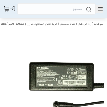
لپ‌گرید ( راه‌ حل های ارتقاء سیستم )-خرید باتری لپ‌تاپ، شارژر و قطعات جانبی
/
قطعات