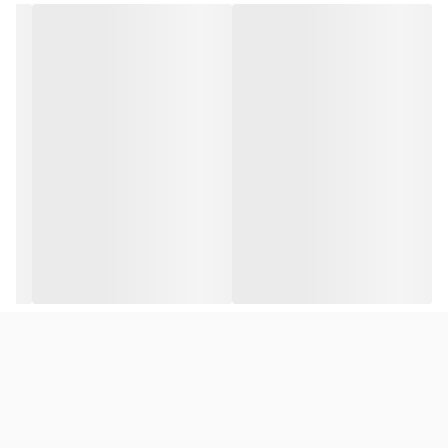
نکته مهم: این شارژر توسط شرکت توشیبا تولید نشده است، اما از نظر
کیفیت و عملکرد مطابق با استانداردهای مورد نیاز لپ‌تاپ‌های Toshiba
ساخته شده است.