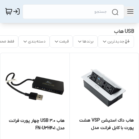
USB هاب
جدیدترین
برندها
قیمت
دسته‌بندی
فقط محص
هاب داک استیشن VSP هشت
هاب USB 3.0 چهار پورت فرانت
پورت با کابل فرانت مدل
مدل FN-U3H401
vsp800s