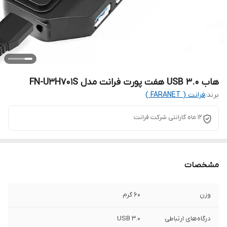
هاب USB 3.0 هفت پورت فرانت مدل FN-U3H701S
برند:
فرانت ( FARANET )
12 ماه گارانتی شرکت فرانت
مشخصات
وزن
60 گرم
درگاه‌های ارتباطی
USB 3.0